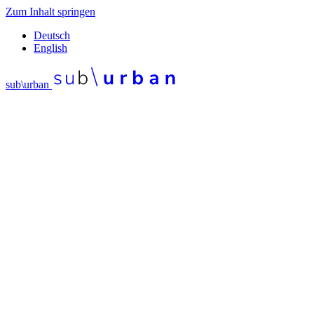
Zum Inhalt springen
De
utsch
En
glish
sub\urban