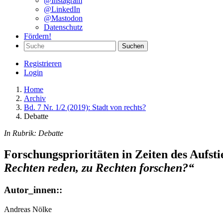
@Instagram
@LinkedIn
@Mastodon
Datenschutz
Fördern!
Suchen
Registrieren
Login
Home
Archiv
Bd. 7 Nr. 1/2 (2019): Stadt von rechts?
Debatte
In Rubrik:
Debatte
Forschungsprioritäten in Zeiten des Aufsti
Rechten reden, zu Rechten forschen?“
Autor_innen::
Andreas Nölke