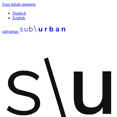
Zum Inhalt springen
De
utsch
En
glish
sub\urban