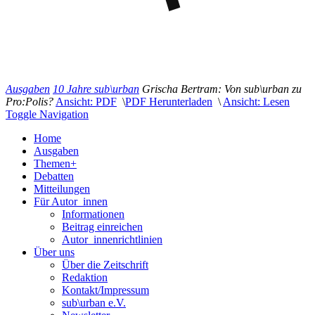
Ausgaben
10 Jahre sub\urban
Grischa Bertram: Von sub\urban zu
Pro:Polis?
Ansicht: PDF
\
PDF
Herunterladen
\
Ansicht: Lesen
Toggle Navigation
Home
Ausgaben
Themen+
Debatten
Mitteilungen
Für Autor_innen
Informationen
Beitrag einreichen
Autor_innenrichtlinien
Über uns
Über die Zeitschrift
Redaktion
Kontakt/Impressum
sub\urban e.V.